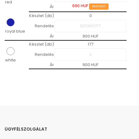
red
690 HUF
Ár
MEGSZŰNŐ
Készlet (db)
0
Rendelés
royal blue
Ár
900 HUF
Készlet (db)
177
Rendelés
white
Ár
900 HUF
ÜGYFÉLSZOLGÁLAT