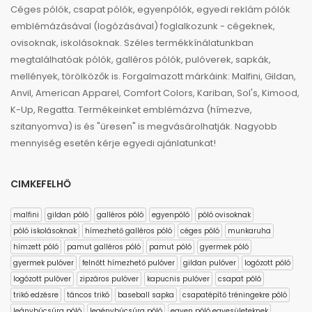
Céges pólók, csapat pólók, egyenpólók, egyedi reklám pólók
emblémázásával (logózásával) foglalkozunk - cégeknek,
ovisoknak, iskolásoknak. Széles termékkínálatunkban
megtalálhatóak pólók, galléros pólók, pulóverek, sapkák,
mellények, törölközők is. Forgalmazott márkáink: Malfini, Gildan,
Anvil, American Apparel, Comfort Colors, Kariban, Sol's, Kimood,
K-Up, Regatta. Termékeinket emblémázva (hímezve,
szitanyomva) is és "üresen" is megvásárolhatják. Nagyobb
mennyiség esetén kérje egyedi ajánlatunkat!
CIMKEFELHŐ
malfini
gildan póló
galléros póló
egyenpóló
póló ovisoknak
póló iskolásoknak
hímezhető galléros póló
céges póló
munkaruha
hímzett póló
pamut galléros póló
pamut póló
gyermek póló
gyermek pulóver
felnőtt hímezhető pulóver
gildan pulóver
logózott póló
logózott pulóver
zipzáros pulóver
kapucnis pulóver
csapat póló
trikó edzésre
táncos trikó
baseball sapka
csapatépítő tréningekre póló
leánybúcsúra póló
legénybúcsúra póló
egyen póló egyesületeknek