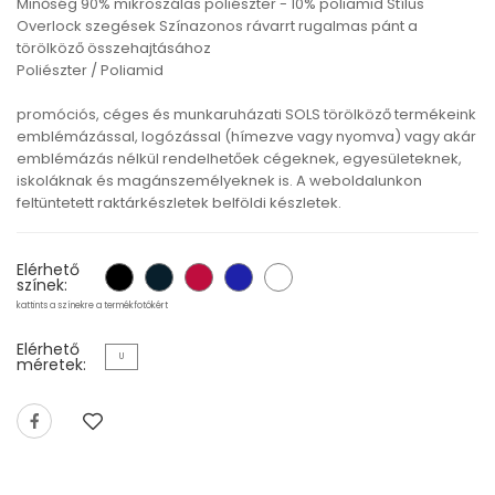
Minőség 90% mikroszálas poliészter - 10% poliamid Stílus
Overlock szegések Színazonos rávarrt rugalmas pánt a
törölköző összehajtásához
Poliészter / Poliamid
promóciós, céges és munkaruházati SOLS törölköző termékeink
emblémázással, logózással (hímezve vagy nyomva) vagy akár
emblémázás nélkül rendelhetőek cégeknek, egyesületeknek,
iskoláknak és magánszemélyeknek is. A weboldalunkon
feltüntetett raktárkészletek belföldi készletek.
Elérhető
színek:
kattints a színekre a termékfotókért
Elérhető
U
méretek: