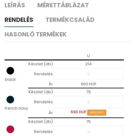
LEÍRÁS
MÉRETTÁBLÁZAT
RENDELÉS
TERMÉKCSALÁD
HASONLÓ TERMÉKEK
U
Készlet (db)
214
Rendelés
black
Ár
900 HUF
Készlet (db)
79
Rendelés
french navy
690 HUF
Ár
MEGSZŰNŐ
Készlet (db)
75
Rendelés