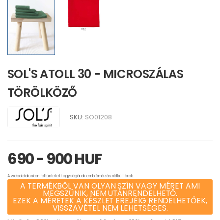
SOL'S ATOLL 30 - MICROSZÁLAS
TÖRÖLKÖZŐ
SKU:
SO01208
690 - 900 HUF
A weboldalunkon feltüntetett egységárak emblémázás nélküli árak.
A TERMÉKBŐL VAN OLYAN SZÍN VAGY MÉRET AMI
MEGSZŰNIK, NEM UTÁNRENDELHETŐ.
EZEK A MÉRETEK A KÉSZLET EREJÉIG RENDELHETŐEK,
VISSZAVÉTEL NEM LEHETSÉGES.