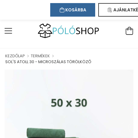
Kapcsolat
Bejelentkezés
Regisztráció
ÜDVÖZÖLJÜK WEBÁRUHÁZUNKBAN!
KOSÁRBA
AJÁNLATKÉ
KEZDŐLAP
TERMÉKEK
SOL'S ATOLL 30 - MICROSZÁLAS TÖRÖLKÖZŐ