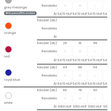
Rendelés
grey melange
Ár
5470 HUF
5470 HUF
5470 HUF
5470
85% pamut/15% viszkóz
Készlet (db)
Rendelés
orange
Ár
Készlet (db)
26
16
48
5
Rendelés
red
Ár
5470 HUF
5470 HUF
5470 HUF
5470
Készlet (db)
44
96
114
12
Rendelés
royal blue
Ár
5470 HUF
5470 HUF
5470 HUF
5470
Készlet (db)
65
79
101
12
Rendelés
white
Ár
5160 HUF
5160 HUF
5160 HUF
5160