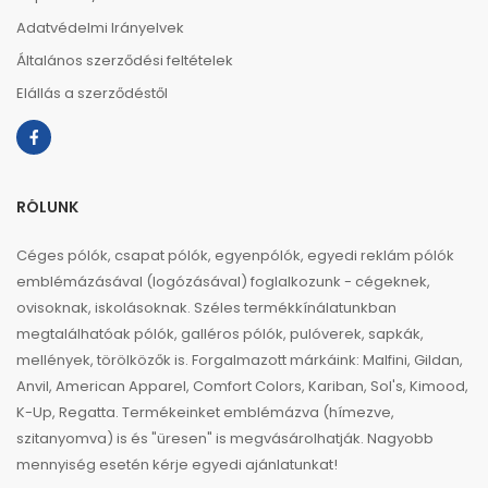
Adatvédelmi Irányelvek
Általános szerződési feltételek
Elállás a szerződéstől
RÓLUNK
Céges pólók, csapat pólók, egyenpólók, egyedi reklám pólók
emblémázásával (logózásával) foglalkozunk - cégeknek,
ovisoknak, iskolásoknak. Széles termékkínálatunkban
megtalálhatóak pólók, galléros pólók, pulóverek, sapkák,
mellények, törölközők is. Forgalmazott márkáink: Malfini, Gildan,
Anvil, American Apparel, Comfort Colors, Kariban, Sol's, Kimood,
K-Up, Regatta. Termékeinket emblémázva (hímezve,
szitanyomva) is és "üresen" is megvásárolhatják. Nagyobb
mennyiség esetén kérje egyedi ajánlatunkat!