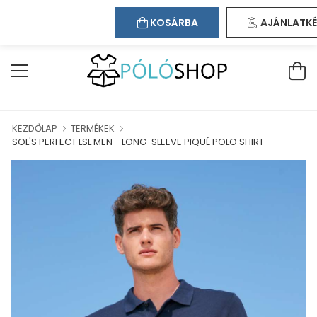
Kapcsolat
Bejelentkezés
Regisztráció
ÜDVÖZÖLJÜK WEBÁRUHÁZUNKBAN!
KOSÁRBA
AJÁNLATKÉ
KEZDŐLAP
TERMÉKEK
SOL'S PERFECT LSL MEN - LONG-SLEEVE PIQUÉ POLO SHIRT