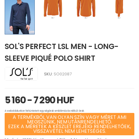
SOL'S PERFECT LSL MEN - LONG-
SLEEVE PIQUÉ POLO SHIRT
SKU:
SO02087
5 160 - 7 290 HUF
A weboldalunkon feltüntetett egységárak emblémázás nélküli árak.
A TERMÉKBŐL VAN OLYAN SZÍN VAGY MÉRET AMI
MEGSZŰNIK, NEM UTÁNRENDELHETŐ.
EZEK A MÉRETEK A KÉSZLET EREJÉIG RENDELHETŐEK,
VISSZAVÉTEL NEM LEHETSÉGES.