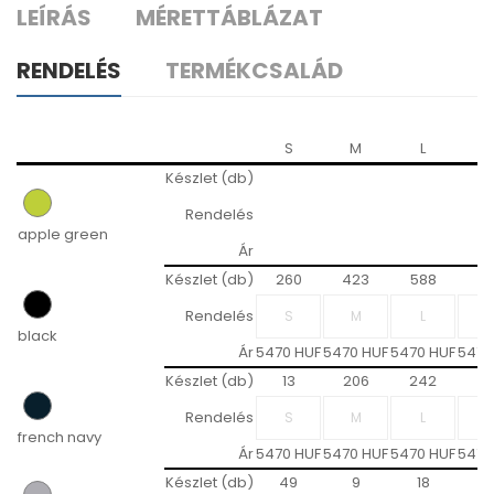
LEÍRÁS
MÉRETTÁBLÁZAT
RENDELÉS
TERMÉKCSALÁD
S
M
L
X
Készlet (db)
Rendelés
apple green
Ár
Készlet (db)
260
423
588
5
Rendelés
black
Ár
5470 HUF
5470 HUF
5470 HUF
5470
Készlet (db)
13
206
242
19
Rendelés
french navy
Ár
5470 HUF
5470 HUF
5470 HUF
5470
Készlet (db)
49
9
18
1