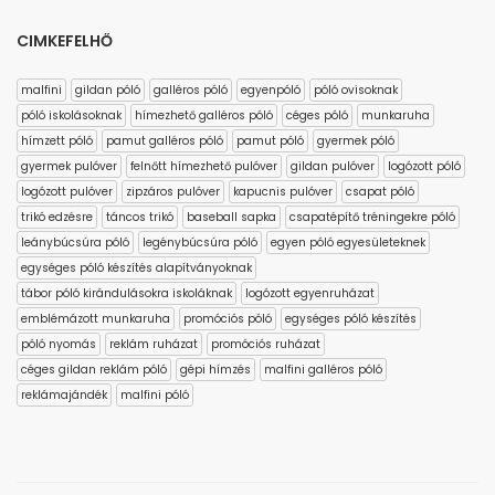
CIMKEFELHŐ
malfini
gildan póló
galléros póló
egyenpóló
póló ovisoknak
póló iskolásoknak
hímezhető galléros póló
céges póló
munkaruha
hímzett póló
pamut galléros póló
pamut póló
gyermek póló
gyermek pulóver
felnőtt hímezhető pulóver
gildan pulóver
logózott póló
logózott pulóver
zipzáros pulóver
kapucnis pulóver
csapat póló
trikó edzésre
táncos trikó
baseball sapka
csapatépítő tréningekre póló
leánybúcsúra póló
legénybúcsúra póló
egyen póló egyesületeknek
egységes póló készítés alapítványoknak
tábor póló kirándulásokra iskoláknak
logózott egyenruházat
emblémázott munkaruha
promóciós póló
egységes póló készítés
póló nyomás
reklám ruházat
promóciós ruházat
céges gildan reklám póló
gépi hímzés
malfini galléros póló
reklámajándék
malfini póló