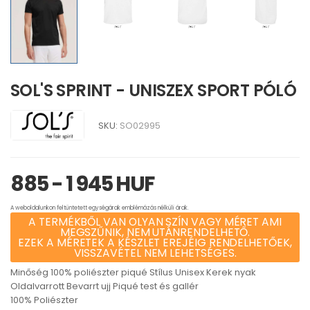
SOL'S SPRINT - UNISZEX SPORT PÓLÓ
SKU:
SO02995
885 - 1 945 HUF
A weboldalunkon feltüntetett egységárak emblémázás nélküli árak.
A TERMÉKBŐL VAN OLYAN SZÍN VAGY MÉRET AMI
MEGSZŰNIK, NEM UTÁNRENDELHETŐ.
EZEK A MÉRETEK A KÉSZLET EREJÉIG RENDELHETŐEK,
VISSZAVÉTEL NEM LEHETSÉGES.
Minőség 100% poliészter piqué Stílus Unisex Kerek nyak
Oldalvarrott Bevarrt ujj Piqué test és gallér
100% Poliészter