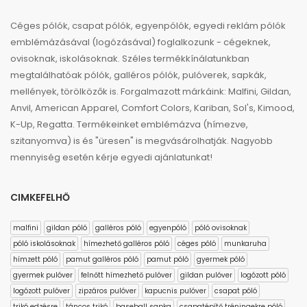
Céges pólók, csapat pólók, egyenpólók, egyedi reklám pólók
emblémázásával (logózásával) foglalkozunk - cégeknek,
ovisoknak, iskolásoknak. Széles termékkínálatunkban
megtalálhatóak pólók, galléros pólók, pulóverek, sapkák,
mellények, törölközők is. Forgalmazott márkáink: Malfini, Gildan,
Anvil, American Apparel, Comfort Colors, Kariban, Sol's, Kimood,
K-Up, Regatta. Termékeinket emblémázva (hímezve,
szitanyomva) is és "üresen" is megvásárolhatják. Nagyobb
mennyiség esetén kérje egyedi ajánlatunkat!
CIMKEFELHŐ
malfini
gildan póló
galléros póló
egyenpóló
póló ovisoknak
póló iskolásoknak
hímezhető galléros póló
céges póló
munkaruha
hímzett póló
pamut galléros póló
pamut póló
gyermek póló
gyermek pulóver
felnőtt hímezhető pulóver
gildan pulóver
logózott póló
logózott pulóver
zipzáros pulóver
kapucnis pulóver
csapat póló
trikó edzésre
táncos trikó
baseball sapka
csapatépítő tréningekre póló