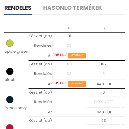
RENDELÉS
HASONLÓ TERMÉKEK
XS
S
Készlet (db)
31
Rendelés
apple green
885 HUF
Ár
MEGSZŰNŐ
Készlet (db)
30
167
Rendelés
black
885 HUF
Ár
1440 HUF
MEGSZŰNŐ
Készlet (db)
0
Rendelés
french navy
Ár
1440 HUF
Készlet (db)
63