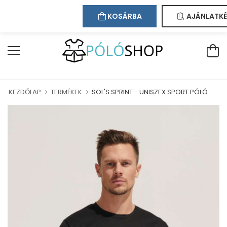
Kapcsolat
Bejelentkezés
Regisztráció
DVÖZÖLJÜK WEBÁRUHÁZUNKBAN!
KOSÁRBA
AJÁNLATKÉ
KEZDŐLAP
TERMÉKEK
SOL'S SPRINT - UNISZEX SPORT PÓLÓ