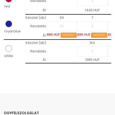
Rendelés
red
Ár
1440 HUF
Készlet (db)
59
7
Rendelés
royal blue
885 HUF
885 HUF
885
Ár
MEGSZŰNŐ
MEGSZŰNŐ
Készlet (db)
164
Rendelés
white
Ár
1385 HUF
ÜGYFÉLSZOLGÁLAT