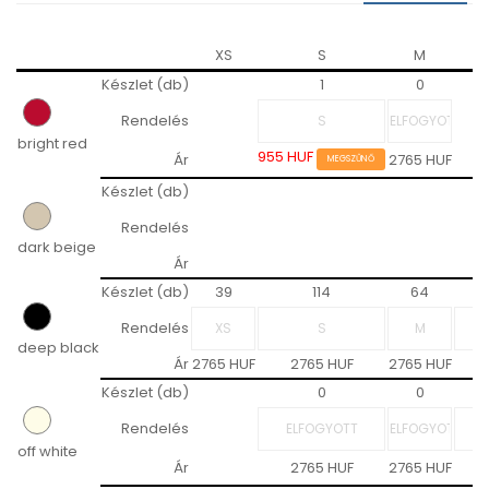
XS
S
M
Készlet (db)
1
0
Rendelés
bright red
955 HUF
Ár
2765 HUF
MEGSZŰNŐ
Készlet (db)
Rendelés
dark beige
Ár
Készlet (db)
39
114
64
Rendelés
deep black
Ár
2765 HUF
2765 HUF
2765 HUF
Készlet (db)
0
0
Rendelés
off white
Ár
2765 HUF
2765 HUF