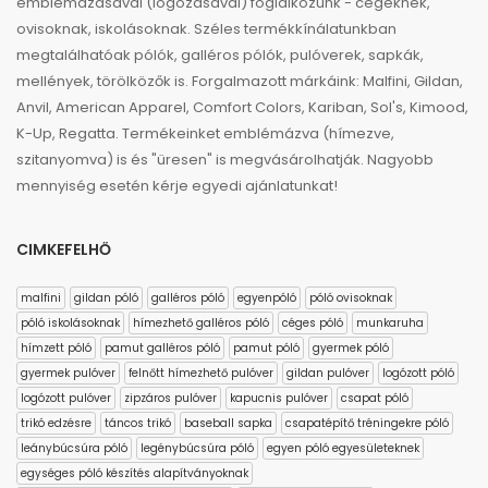
emblémázásával (logózásával) foglalkozunk - cégeknek,
ovisoknak, iskolásoknak. Széles termékkínálatunkban
megtalálhatóak pólók, galléros pólók, pulóverek, sapkák,
mellények, törölközők is. Forgalmazott márkáink: Malfini, Gildan,
Anvil, American Apparel, Comfort Colors, Kariban, Sol's, Kimood,
K-Up, Regatta. Termékeinket emblémázva (hímezve,
szitanyomva) is és "üresen" is megvásárolhatják. Nagyobb
mennyiség esetén kérje egyedi ajánlatunkat!
CIMKEFELHŐ
malfini
gildan póló
galléros póló
egyenpóló
póló ovisoknak
póló iskolásoknak
hímezhető galléros póló
céges póló
munkaruha
hímzett póló
pamut galléros póló
pamut póló
gyermek póló
gyermek pulóver
felnőtt hímezhető pulóver
gildan pulóver
logózott póló
logózott pulóver
zipzáros pulóver
kapucnis pulóver
csapat póló
trikó edzésre
táncos trikó
baseball sapka
csapatépítő tréningekre póló
leánybúcsúra póló
legénybúcsúra póló
egyen póló egyesületeknek
egységes póló készítés alapítványoknak