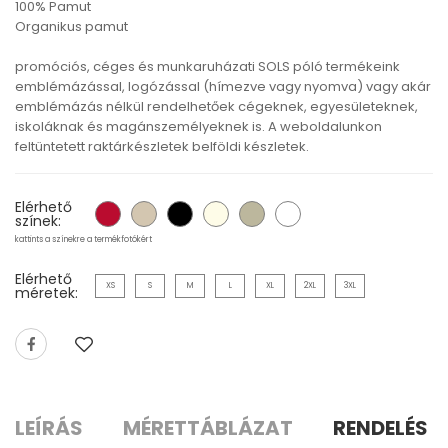
100% Pamut
Organikus pamut
promóciós, céges és munkaruházati SOLS póló termékeink
emblémázással, logózással (hímezve vagy nyomva) vagy akár
emblémázás nélkül rendelhetőek cégeknek, egyesületeknek,
iskoláknak és magánszemélyeknek is. A weboldalunkon
feltüntetett raktárkészletek belföldi készletek.
Elérhető
színek:
kattints a színekre a termékfotókért
Elérhető
XS
S
M
L
XL
2XL
3XL
méretek:
LEÍRÁS
MÉRETTÁBLÁZAT
RENDELÉS