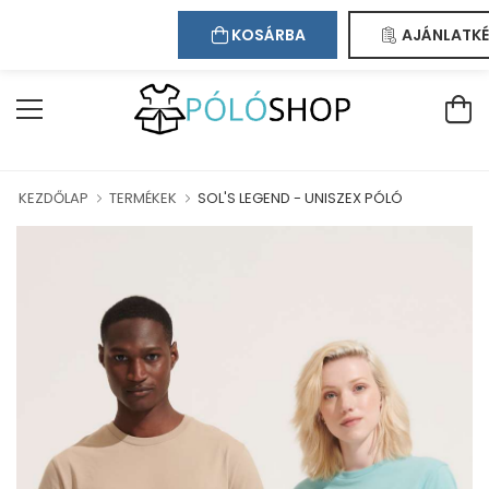
Kapcsolat
Bejelentkezés
Regisztráció
ÜDVÖZÖLJÜK WEBÁRUHÁZUNKBAN!
KOSÁRBA
AJÁNLATKÉ
KEZDŐLAP
TERMÉKEK
SOL'S LEGEND - UNISZEX PÓLÓ