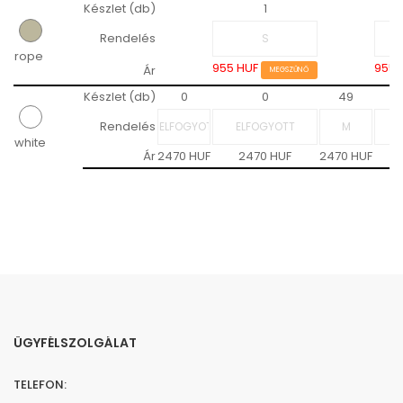
Készlet (db)
1
Rendelés
rope
955 HUF
955 
Ár
MEGSZŰNŐ
Készlet (db)
0
0
49
Rendelés
white
Ár
2470 HUF
2470 HUF
2470 HUF
ÜGYFÉLSZOLGÁLAT
TELEFON: