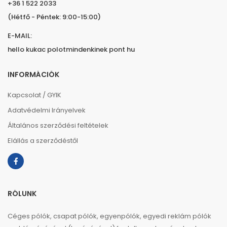
+36 1 522 2033
(Hétfő - Péntek: 9:00-15:00)
E-MAIL:
hello kukac polotmindenkinek pont hu
INFORMÁCIÓK
Kapcsolat / GYIK
Adatvédelmi Irányelvek
Általános szerződési feltételek
Elállás a szerződéstől
RÓLUNK
Céges pólók, csapat pólók, egyenpólók, egyedi reklám pólók