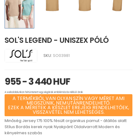
SOL'S LEGEND - UNISZEX PÓLÓ
SKU:
SO03981
955 - 3 440 HUF
A weboldalunkon feltüntetett egységárak emblémázás nélküli árak.
A TERMÉKBŐL VAN OLYAN SZÍN VAGY MÉRET AMI
MEGSZŰNIK, NEM UTÁNRENDELHETŐ.
EZEK A MÉRETEK A KÉSZLET EREJÉIG RENDELHETŐEK,
VISSZAVÉTEL NEM LEHETSÉGES.
Minőség Jersey 175 100% fésült organikus pamut - átállás alatt
Stílus Bordás kerek nyak Nyakpánt Oldalvarrott Modern és
kényelmes szabás