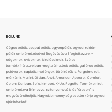
RÓLUNK
Céges pólók, csapat pólók, egyenpólók, egyedi reklám
pólók emblémázásával (logózásával) foglalkozunk -
cégeknek, ovisoknak, iskolásoknak. Széles
termékkínálatunkban megtalálhatóak pólók, galléros pólók,
pulóverek, sapkák, mellények, törölközők is. Forgalmazott
márkáink: Malfini, Gildan, Anvil, American Apparel, Comfort
Colors, Kariban, Sol's, Kimood, K-Up, Regatta. Termékeinket
emblémázva (hímezve, szitanyomva) is és "üresen" is
megvásárolhatják. Nagyobb mennyiség esetén kérje egyedi
ajánlatunkat!