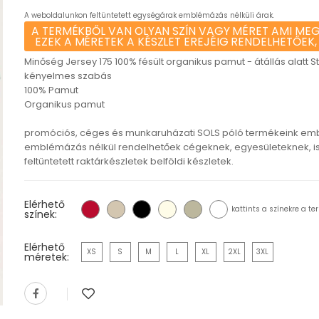
A weboldalunkon feltüntetett egységárak emblémázás nélküli árak.
A TERMÉKBŐL VAN OLYAN SZÍN VAGY MÉRET AMI MEG
EZEK A MÉRETEK A KÉSZLET EREJÉIG RENDELHETŐEK,
Minőség Jersey 175 100% fésült organikus pamut - átállás alatt 
kényelmes szabás
100% Pamut
Organikus pamut
promóciós, céges és munkaruházati SOLS póló termékeink em
emblémázás nélkül rendelhetőek cégeknek, egyesületeknek, 
feltüntetett raktárkészletek belföldi készletek.
Elérhető
kattints a színekre a te
színek:
Elérhető
XS
S
M
L
XL
2XL
3XL
méretek: