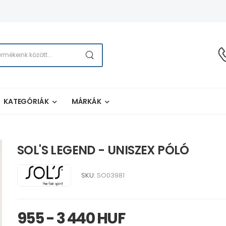
KATEGÓRIÁK
MÁRKÁK
SOL'S LEGEND - UNISZEX PÓLÓ
SKU:
SO03981
955 - 3 440 HUF