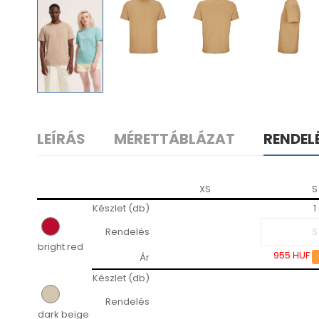
LEÍRÁS
MÉRETTÁBLÁZAT
RENDEL
XS
S
Készlet (db)
1
Rendelés
bright red
955 HUF
Ár
Készlet (db)
Rendelés
dark beige