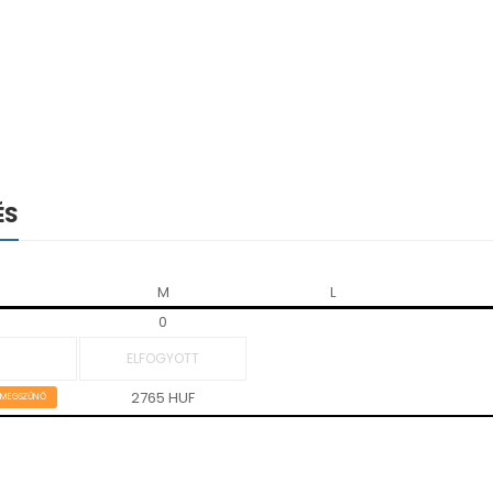
ÉS
M
L
0
2765 HUF
MEGSZŰNŐ