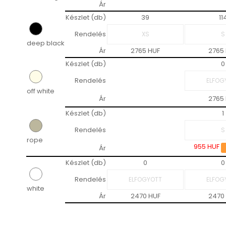
Ár
Készlet (db)
39
11
Rendelés
deep black
Ár
2765 HUF
2765
Készlet (db)
0
Rendelés
off white
Ár
2765
Készlet (db)
1
Rendelés
rope
955 HUF
Ár
Készlet (db)
0
0
Rendelés
white
Ár
2470 HUF
2470