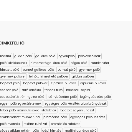
CIMKEFELHŐ
malfini
gildan póló
galléros póló
egyenpóló
póló ovisoknak
póló iskolásoknak
hímezhető galléros póló
céges póló
munkaruha
hímzett póló
pamut galléros póló
pamut póló
gyermek póló
gyermek pulóver
felnőtt hímezhető pulóver
gildan pulóver
logózott póló
logózott pulóver
zipzáros pulóver
kapucnis pulóver
csapat póló
trikó edzésre
táncos trikó
baseball sapka
csapatépítő tréningekre póló
leánybúcsúra póló
legénybúcsúra póló
egyen póló egyesületeknek
egységes póló készítés alapítványoknak
tábor póló kirándulásokra iskoláknak
logózott egyenruházat
emblémázott munkaruha
promóciós póló
egységes póló készítés
póló nyomás
reklám ruházat
promóciós ruházat
céges gildan reklám póló
gépi hímzés
malfini galléros póló