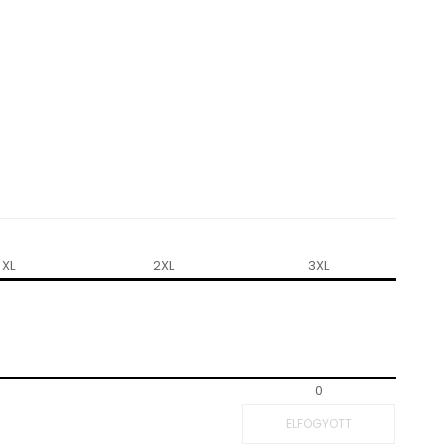
XL
2XL
3XL
0