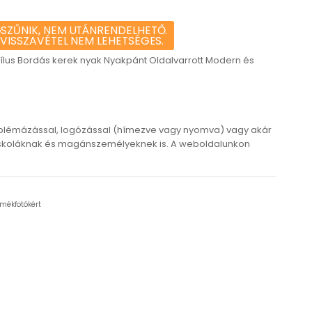
SZŰNIK, NEM UTÁNRENDELHETŐ.
 VISSZAVÉTEL NEM LEHETSÉGES.
Stílus Bordás kerek nyak Nyakpánt Oldalvarrott Modern és
blémázással, logózással (hímezve vagy nyomva) vagy akár
iskoláknak és magánszemélyeknek is. A weboldalunkon
rmékfotókért