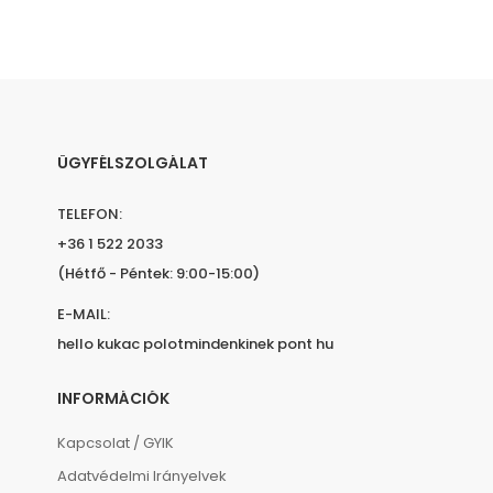
ÜGYFÉLSZOLGÁLAT
TELEFON:
+36 1 522 2033
(Hétfő - Péntek: 9:00-15:00)
E-MAIL:
hello kukac polotmindenkinek pont hu
INFORMÁCIÓK
Kapcsolat / GYIK
Adatvédelmi Irányelvek