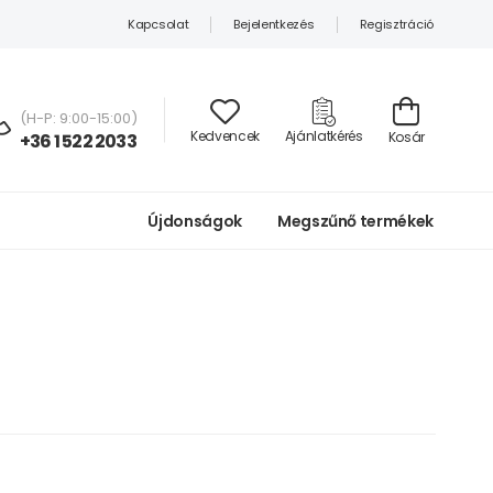
Kapcsolat
Bejelentkezés
Regisztráció
(H-P: 9:00-15:00)
Kedvencek
Ajánlatkérés
Kosár
+36 1 522 2033
Újdonságok
Megszűnő termékek