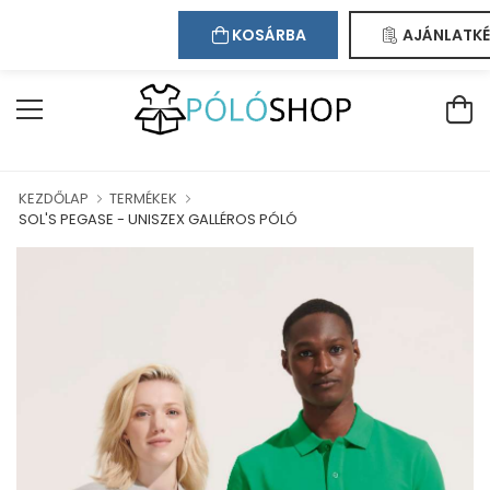
Kapcsolat
Bejelentkezés
Regisztráció
ÜDVÖZÖLJÜK WEBÁRUHÁZUNKBAN!
KOSÁRBA
AJÁNLATKÉ
KEZDŐLAP
TERMÉKEK
SOL'S PEGASE - UNISZEX GALLÉROS PÓLÓ