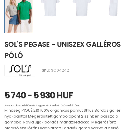
SOL'S PEGASE - UNISZEX GALLÉROS
PÓLÓ
SKU:
SO04242
5 740 - 5 930 HUF
A weboldalunkon feltüntetett egységárak emblémázás nélküli árak.
Minőség PIQUÉ 210 100% organikus pamut Stílus Bordás gallér
nyakpánttal Megerősített gombolópánt 2 színben passzoló
gombbal Rövid ujjak bordás mandzsettákkal Megerősített
oldalsó szellőzők Oldalvarrott Tartalék gomb varrva a belső