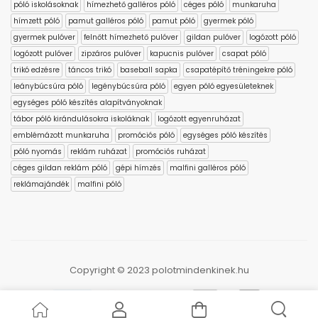
póló iskolásoknak
hímezhető galléros póló
céges póló
munkaruha
hímzett póló
pamut galléros póló
pamut póló
gyermek póló
gyermek pulóver
felnőtt hímezhető pulóver
gildan pulóver
logózott póló
logózott pulóver
zipzáros pulóver
kapucnis pulóver
csapat póló
trikó edzésre
táncos trikó
baseball sapka
csapatépítő tréningekre póló
leánybúcsúra póló
legénybúcsúra póló
egyen póló egyesületeknek
egységes póló készítés alapítványoknak
tábor póló kirándulásokra iskoláknak
logózott egyenruházat
emblémázott munkaruha
promóciós póló
egységes póló készítés
póló nyomás
reklám ruházat
promóciós ruházat
céges gildan reklám póló
gépi hímzés
malfini galléros póló
reklámajándék
malfini póló
Copyright © 2023 polotmindenkinek.hu