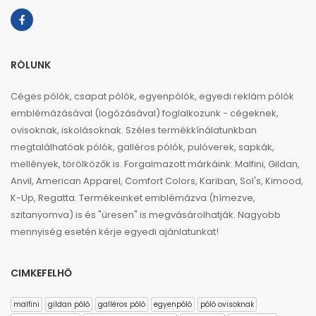
RÓLUNK
Céges pólók, csapat pólók, egyenpólók, egyedi reklám pólók
emblémázásával (logózásával) foglalkozunk - cégeknek,
ovisoknak, iskolásoknak. Széles termékkínálatunkban
megtalálhatóak pólók, galléros pólók, pulóverek, sapkák,
mellények, törölközők is. Forgalmazott márkáink: Malfini, Gildan,
Anvil, American Apparel, Comfort Colors, Kariban, Sol's, Kimood,
K-Up, Regatta. Termékeinket emblémázva (hímezve,
szitanyomva) is és "üresen" is megvásárolhatják. Nagyobb
mennyiség esetén kérje egyedi ajánlatunkat!
CIMKEFELHŐ
malfini
gildan póló
galléros póló
egyenpóló
póló ovisoknak