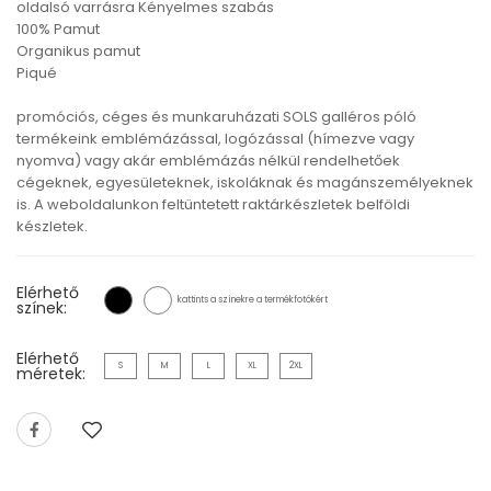
oldalsó varrásra Kényelmes szabás
100% Pamut
Organikus pamut
Piqué
promóciós, céges és munkaruházati SOLS galléros póló
termékeink emblémázással, logózással (hímezve vagy
nyomva) vagy akár emblémázás nélkül rendelhetőek
cégeknek, egyesületeknek, iskoláknak és magánszemélyeknek
is. A weboldalunkon feltüntetett raktárkészletek belföldi
készletek.
Elérhető
kattints a színekre a termékfotókért
színek:
Elérhető
S
M
L
XL
2XL
méretek: