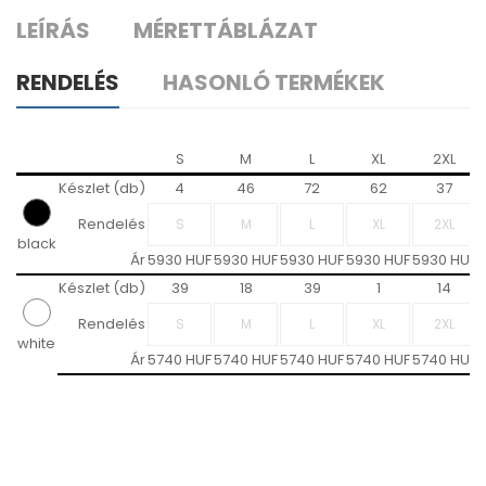
LEÍRÁS
MÉRETTÁBLÁZAT
RENDELÉS
HASONLÓ TERMÉKEK
S
M
L
XL
2XL
Készlet (db)
4
46
72
62
37
Rendelés
black
Ár
5930 HUF
5930 HUF
5930 HUF
5930 HUF
5930 HUF
Készlet (db)
39
18
39
1
14
Rendelés
white
Ár
5740 HUF
5740 HUF
5740 HUF
5740 HUF
5740 HUF