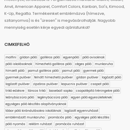
Anvil, American Apparel, Comfort Colors, Kariban, Sol's, Kimood,
K-Up, Regatta. Termékeinket emblémázva (hímezve,
szitanyomva) is és "üresen" is megvásárolhatják. Nagyobb
mennyiség esetén kérje egyedi ajánlatunkat!
CIMKEFELHŐ
malfini
gildan póló
galléros póló
egyenpóló
póló ovisoknak
póló iskolásoknak
hímezhető galléros póló
céges póló
munkaruha
hímzett póló
pamut galléros póló
pamut póló
gyermek póló
gyermek pulóver
felnőtt hímezhető pulóver
gildan pulóver
logózott póló
logózott pulóver
zipzáros pulóver
kapucnis pulóver
csapat póló
trikó edzésre
táncos trikó
baseball sapka
csapatépítő tréningekre póló
leánybúcsúra póló
legénybúcsúra póló
egyen póló egyesületeknek
egységes póló készítés alapítványoknak
tábor póló kirándulásokra iskoláknak
logózott egyenruházat
emblémázott munkaruha
promóciós póló
egységes póló készítés
póló nyomás
reklám ruházat
promóciós ruházat