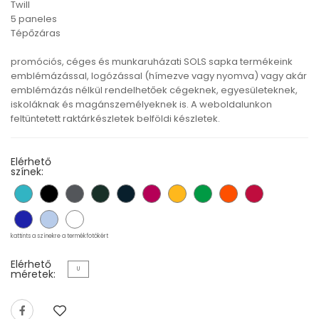
Twill
5 paneles
Tépőzáras
promóciós, céges és munkaruházati SOLS sapka termékeink
emblémázással, logózással (hímezve vagy nyomva) vagy akár
emblémázás nélkül rendelhetőek cégeknek, egyesületeknek,
iskoláknak és magánszemélyeknek is. A weboldalunkon
feltüntetett raktárkészletek belföldi készletek.
Elérhető
színek:
kattints a színekre a termékfotókért
Elérhető
U
méretek: