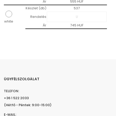
Ár
555 HUF
Készlet (db)
537
Rendelés
white
Ár
745 HUF
ÜGYFÉLSZOLGÁLAT
TELEFON:
+36 1 522 2033
(Hétfő - Péntek: 9:00-15:00)
E-MAIL: