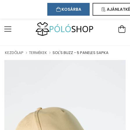
Kapcsolat
Bejelentkezés
Regisztráció
ÖLJÜK WEBÁRUHÁZUNKBAN!
KOSÁRBA
AJÁNLATKÉ
KEZDŐLAP
TERMÉKEK
SOL'S BUZZ - 5 PANELES SAPKA