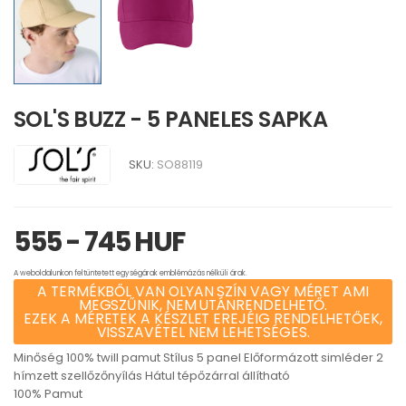
SOL'S BUZZ - 5 PANELES SAPKA
SKU:
SO88119
555 - 745 HUF
A weboldalunkon feltüntetett egységárak emblémázás nélküli árak.
A TERMÉKBŐL VAN OLYAN SZÍN VAGY MÉRET AMI
MEGSZŰNIK, NEM UTÁNRENDELHETŐ.
EZEK A MÉRETEK A KÉSZLET EREJÉIG RENDELHETŐEK,
VISSZAVÉTEL NEM LEHETSÉGES.
Minőség 100% twill pamut Stílus 5 panel Előformázott simléder 2
hímzett szellőzőnyílás Hátul tépőzárral állítható
100% Pamut