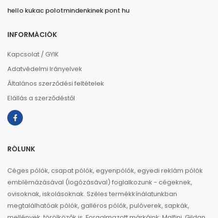
hello kukac polotmindenkinek pont hu
INFORMÁCIÓK
Kapcsolat / GYIK
Adatvédelmi Irányelvek
Általános szerződési feltételek
Elállás a szerződéstől
RÓLUNK
Céges pólók, csapat pólók, egyenpólók, egyedi reklám pólók
emblémázásával (logózásával) foglalkozunk - cégeknek,
ovisoknak, iskolásoknak. Széles termékkínálatunkban
megtalálhatóak pólók, galléros pólók, pulóverek, sapkák,
mellények, törölközők is. Forgalmazott márkáink: Malfini, Gildan,