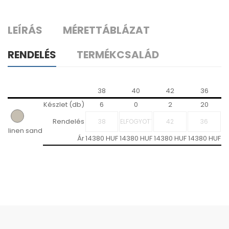
LEÍRÁS
MÉRETTÁBLÁZAT
RENDELÉS
TERMÉKCSALÁD
38
40
42
36
Készlet (db)
6
0
2
20
Rendelés
linen sand
Ár
14380 HUF
14380 HUF
14380 HUF
14380 HUF