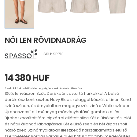
NŐI LEN RÖVIDNADRÁG
SKU:
SP713
14 380 HUF
A weboldalunkon feltüntetett egységárak emblémázás nélküli árak.
100% lenvászon Szőtt Derékpánt övtartó hurkokkal A belső
derékrész kontrasztos Navy Blue szalaggal készült a Linen Sand
színű színen, és árnyalatban megegyező színű a White színben
Újrahasznosított műanyag márványhatású gombokkal és
újrahasznosított fém cipzárral ellátott slicc Két elülső hajtás, elöl
és hátul állandó lábhajtással Két elülső zseb és két álpaszpolt
hátsó zseb Színárnyalatban illeszkedő halszálkamintás elülső
zsebbetétek Bordás varrás elöl és hátul a további megerősítés