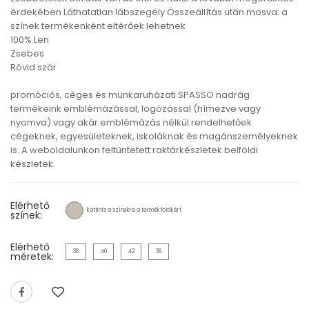
érdekében Láthatatlan lábszegély Összeállítás után mosva: a
színek termékenként eltérőek lehetnek
100% Len
Zsebes
Rövid szár
promóciós, céges és munkaruházati SPASSO nadrág
termékeink emblémázással, logózással (hímezve vagy
nyomva) vagy akár emblémázás nélkül rendelhetőek
cégeknek, egyesületeknek, iskoláknak és magánszemélyeknek
is. A weboldalunkon feltüntetett raktárkészletek belföldi
készletek.
Elérhető
kattints a színekre a termékfotókért
színek:
Elérhető
38
40
42
36
méretek: