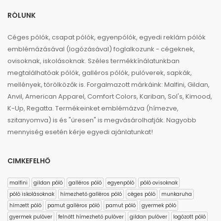
RÓLUNK
Céges pólók, csapat pólók, egyenpólók, egyedi reklám pólók
emblémázásával (logózásával) foglalkozunk - cégeknek,
ovisoknak, iskolásoknak. Széles termékkínálatunkban
megtalálhatóak pólók, galléros pólók, pulóverek, sapkák,
mellények, törölközők is. Forgalmazott márkáink: Malfini, Gildan,
Anvil, American Apparel, Comfort Colors, Kariban, Sol's, Kimood,
K-Up, Regatta. Termékeinket emblémázva (hímezve,
szitanyomva) is és "üresen" is megvásárolhatják. Nagyobb
mennyiség esetén kérje egyedi ajánlatunkat!
CIMKEFELHŐ
malfini
gildan póló
galléros póló
egyenpóló
póló ovisoknak
póló iskolásoknak
hímezhető galléros póló
céges póló
munkaruha
hímzett póló
pamut galléros póló
pamut póló
gyermek póló
gyermek pulóver
felnőtt hímezhető pulóver
gildan pulóver
logózott póló