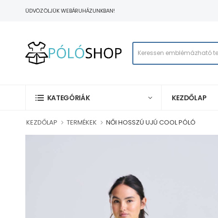
ÜDVÖZÖLJÜK WEBÁRUHÁZUNKBAN!
KEZDŐLAP
KATEGÓRIÁK
KEZDŐLAP
TERMÉKEK
NŐI HOSSZÚ UJÚ COOL PÓLÓ