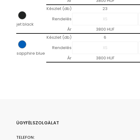
Ár
3800 HUF
Készlet (db)
23
Rendelés
jet black
Ár
3800 HUF
Készlet (db)
6
Rendelés
sapphire blue
Ár
3800 HUF
ÜGYFÉLSZOLGÁLAT
TELEFON: