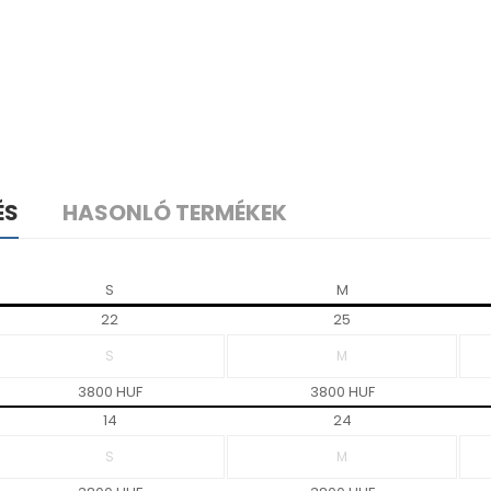
ÉS
HASONLÓ TERMÉKEK
S
M
22
25
3800 HUF
3800 HUF
14
24