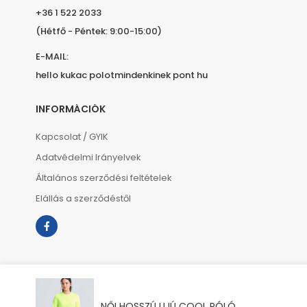
+36 1 522 2033
(Hétfő - Péntek: 9:00-15:00)
E-MAIL:
hello kukac polotmindenkinek pont hu
INFORMÁCIÓK
Kapcsolat / GYIK
Adatvédelmi Irányelvek
Általános szerződési feltételek
Elállás a szerződéstől
NŐI HOSSZÚ UJÚ COOL PÓLÓ