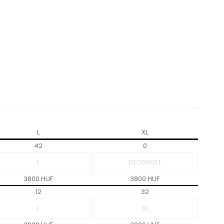
L
XL
42
0
3800 HUF
3800 HUF
12
32