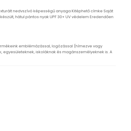
texturált nedvszívó képességű anyaga Kitéphető címke Saját
l készült, hátul pántos nyak UPF 30+ UV védelem Eredendően
ermékeink emblémázással, logózással (hímezve vagy
 egyesületeknek, iskoláknak és magánszemélyeknek is. A