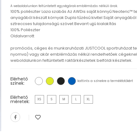
A weboldalunkon feltüntetett egységárak emblémázás nélküli árak.
100% poliészter Laza szabás Az AWDis saját könnyű Neoteric™ 
anyagából készült környak Dupla tűzésű kivitel Saját anyagábó
sztreccses tulajdonságú szövet Bevarrt ujjú kialakítás
100% Poliészter
Oldalvarrott
promóciós, céges és munkaruházati JUSTCOOL sportruházat t
nyomva) vagy akár emblémázás nélkül rendelhetőek cégeknek,
weboldalunkon feltüntetett raktárkészletek belföldi készletek.
Elérhető
kattints a színekre a termékfotókért
színek:
Elérhető
XS
S
M
L
XL
méretek: