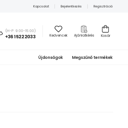
Kapcsolat
Bejelentkezés
Regisztráció
(H-P: 9:00-15:00)
Kedvencek
Ajánlatkérés
Kosár
+36 1 522 2033
Újdonságok
Megszűnő termékek