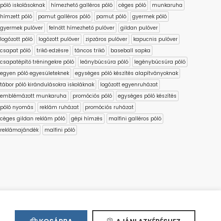
póló iskolásoknak
hímezhető galléros póló
céges póló
munkaruha
hímzett póló
pamut galléros póló
pamut póló
gyermek póló
gyermek pulóver
felnőtt hímezhető pulóver
gildan pulóver
logózott póló
logózott pulóver
zipzáros pulóver
kapucnis pulóver
csapat póló
trikó edzésre
táncos trikó
baseball sapka
csapatépítő tréningekre póló
leánybúcsúra póló
legénybúcsúra póló
egyen póló egyesületeknek
egységes póló készítés alapítványoknak
tábor póló kirándulásokra iskoláknak
logózott egyenruházat
emblémázott munkaruha
promóciós póló
egységes póló készítés
póló nyomás
reklám ruházat
promóciós ruházat
céges gildan reklám póló
gépi hímzés
malfini galléros póló
reklámajándék
malfini póló