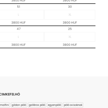
3800 HUF
3800 HUF
51
30
3800 HUF
3800 HUF
47
25
3800 HUF
3800 HUF
CIMKEFELHŐ
malfini
gildan póló
galléros póló
egyenpóló
póló ovisoknak