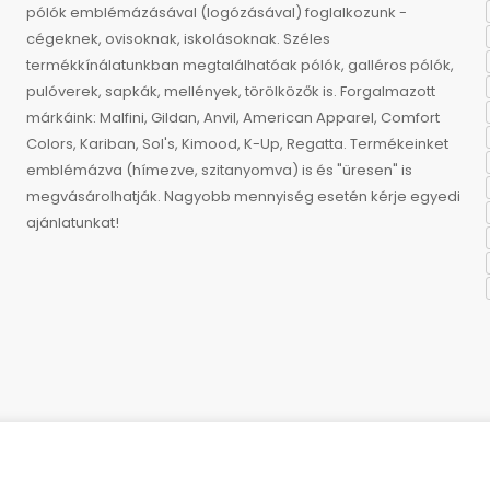
pólók emblémázásával (logózásával) foglalkozunk -
cégeknek, ovisoknak, iskolásoknak. Széles
termékkínálatunkban megtalálhatóak pólók, galléros pólók,
pulóverek, sapkák, mellények, törölközők is. Forgalmazott
márkáink: Malfini, Gildan, Anvil, American Apparel, Comfort
Colors, Kariban, Sol's, Kimood, K-Up, Regatta. Termékeinket
emblémázva (hímezve, szitanyomva) is és "üresen" is
megvásárolhatják. Nagyobb mennyiség esetén kérje egyedi
ajánlatunkat!