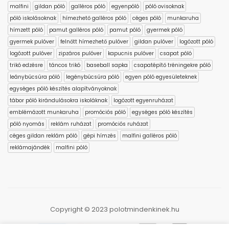
malfini
gildan póló
galléros póló
egyenpóló
póló ovisoknak
póló iskolásoknak
hímezhető galléros póló
céges póló
munkaruha
hímzett póló
pamut galléros póló
pamut póló
gyermek póló
gyermek pulóver
felnőtt hímezhető pulóver
gildan pulóver
logózott póló
logózott pulóver
zipzáros pulóver
kapucnis pulóver
csapat póló
trikó edzésre
táncos trikó
baseball sapka
csapatépítő tréningekre póló
leánybúcsúra póló
legénybúcsúra póló
egyen póló egyesületeknek
egységes póló készítés alapítványoknak
tábor póló kirándulásokra iskoláknak
logózott egyenruházat
emblémázott munkaruha
promóciós póló
egységes póló készítés
póló nyomás
reklám ruházat
promóciós ruházat
céges gildan reklám póló
gépi hímzés
malfini galléros póló
reklámajándék
malfini póló
Copyright © 2023 polotmindenkinek.hu