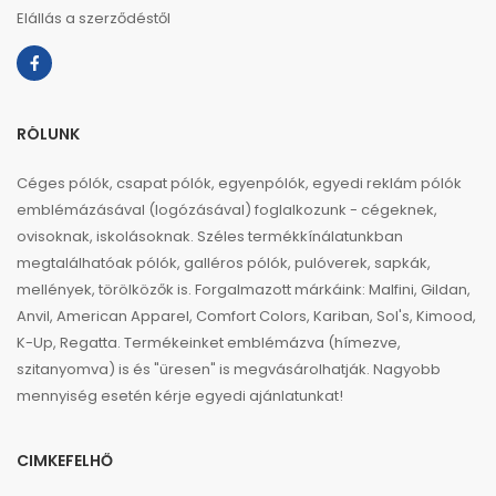
Elállás a szerződéstől
RÓLUNK
Céges pólók, csapat pólók, egyenpólók, egyedi reklám pólók
emblémázásával (logózásával) foglalkozunk - cégeknek,
ovisoknak, iskolásoknak. Széles termékkínálatunkban
megtalálhatóak pólók, galléros pólók, pulóverek, sapkák,
mellények, törölközők is. Forgalmazott márkáink: Malfini, Gildan,
Anvil, American Apparel, Comfort Colors, Kariban, Sol's, Kimood,
K-Up, Regatta. Termékeinket emblémázva (hímezve,
szitanyomva) is és "üresen" is megvásárolhatják. Nagyobb
mennyiség esetén kérje egyedi ajánlatunkat!
CIMKEFELHŐ