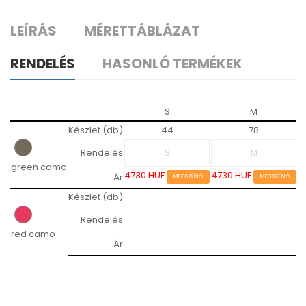
LEÍRÁS
MÉRETTÁBLÁZAT
RENDELÉS
HASONLÓ TERMÉKEK
S
M
Készlet (db)
44
78
Rendelés
green camo
4730 HUF
4730 HUF
4
Ár
MEGSZŰNŐ
MEGSZŰNŐ
Készlet (db)
Rendelés
red camo
9
Ár