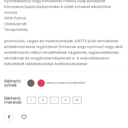
nyomtatáshoz vagy hímzéshez Pántos nyak Bordázott
környakas Dupla tűzésű kivitel A sötét színeket elkülönítve
mossa
100% Pamut
Oldalvarrott
Terepmintás
promóciós, céges és munkaruházati JUSTTS póló termékeink
emblémázással, logózással (hímezve vagy nyomva) vagy akár
emblémázás nélkül rendelhetőek cégeknek, egyesületeknek,
iskoláknak és magánszemélyeknek is. A weboldalunkon
feltüntetett raktárkészletek belföldi készletek.
Elérhető
kattints a színekre a termékfotókért
színek:
Elérhető
S
M
L
XL
2XL
méretek: