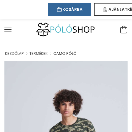
Kapcsolat
Bejelentkezés
Regisztráció
ÜDVÖZÖLJÜK WEBÁRUHÁZUNKBAN!
KOSÁRBA
AJÁNLATKÉ
KEZDŐLAP
TERMÉKEK
CAMO PÓLÓ