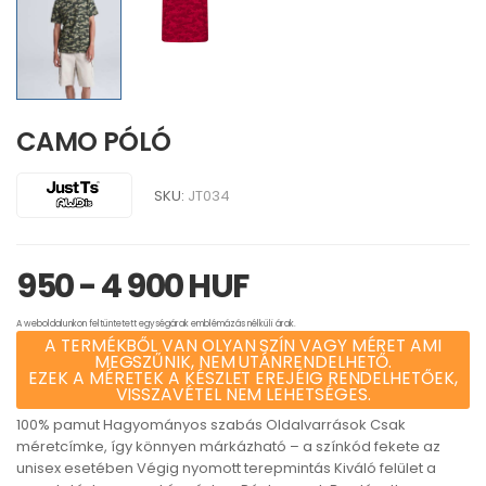
CAMO PÓLÓ
SKU:
JT034
950 - 4 900 HUF
A weboldalunkon feltüntetett egységárak emblémázás nélküli árak.
A TERMÉKBŐL VAN OLYAN SZÍN VAGY MÉRET AMI
MEGSZŰNIK, NEM UTÁNRENDELHETŐ.
EZEK A MÉRETEK A KÉSZLET EREJÉIG RENDELHETŐEK,
VISSZAVÉTEL NEM LEHETSÉGES.
100% pamut Hagyományos szabás Oldalvarrások Csak
méretcímke, így könnyen márkázható – a színkód fekete az
unisex esetében Végig nyomott terepmintás Kiváló felület a