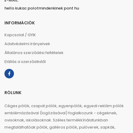
E-MAIL:
hello kukac polotmindenkinek pont hu
INFORMÁCIÓK
Kapcsolat / GYIK
Adatvédelmi Irányelvek
Általános szerződési feltételek
Elállás a szerződéstől
RÓLUNK
Céges pólók, csapat pólók, egyenpólók, egyedi reklám pólók
emblémázásával (logózásával) foglalkozunk - cégeknek,
ovisoknak, iskolásoknak. Széles termékkínálatunkban
megtalálhatóak pólók, galléros pólók, pulóverek, sapkák,