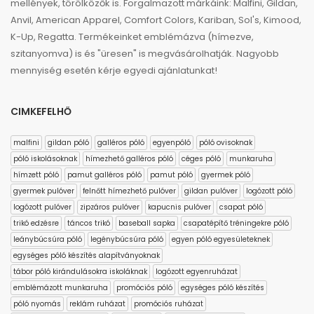
mellények, törölközők is. Forgalmazott márkáink: Malfini, Gildan,
Anvil, American Apparel, Comfort Colors, Kariban, Sol's, Kimood,
K-Up, Regatta. Termékeinket emblémázva (hímezve,
szitanyomva) is és "üresen" is megvásárolhatják. Nagyobb
mennyiség esetén kérje egyedi ajánlatunkat!
CIMKEFELHŐ
malfini
gildan póló
galléros póló
egyenpóló
póló ovisoknak
póló iskolásoknak
hímezhető galléros póló
céges póló
munkaruha
hímzett póló
pamut galléros póló
pamut póló
gyermek póló
gyermek pulóver
felnőtt hímezhető pulóver
gildan pulóver
logózott póló
logózott pulóver
zipzáros pulóver
kapucnis pulóver
csapat póló
trikó edzésre
táncos trikó
baseball sapka
csapatépítő tréningekre póló
leánybúcsúra póló
legénybúcsúra póló
egyen póló egyesületeknek
egységes póló készítés alapítványoknak
tábor póló kirándulásokra iskoláknak
logózott egyenruházat
emblémázott munkaruha
promóciós póló
egységes póló készítés
póló nyomás
reklám ruházat
promóciós ruházat