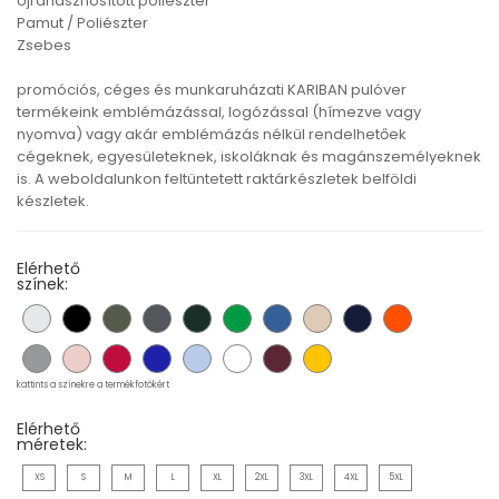
Újrahasznosított poliészter
Pamut / Poliészter
Zsebes
promóciós, céges és munkaruházati KARIBAN pulóver
termékeink emblémázással, logózással (hímezve vagy
nyomva) vagy akár emblémázás nélkül rendelhetőek
cégeknek, egyesületeknek, iskoláknak és magánszemélyeknek
is. A weboldalunkon feltüntetett raktárkészletek belföldi
készletek.
Elérhető
színek:
kattints a színekre a termékfotókért
Elérhető
méretek:
XS
S
M
L
XL
2XL
3XL
4XL
5XL