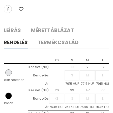
LEÍRÁS
MÉRETTÁBLÁZAT
RENDELÉS
TERMÉKCSALÁD
XS
S
M
L
Készlet (db)
10
2
17
Rendelés
ash heather
Ár
7915 HUF
7915 HUF
7915 HUF
Készlet (db)
20
39
47
100
Rendelés
black
Ár
7545 HUF
7545 HUF
7545 HUF
7545 HUF
7