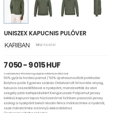
UNISZEX KAPUCNIS PULÓVER
SKU:
KA4041
7 050 - 9 015 HUF
A weboldalunkon feltüntetett egységárak emblémázás nélküli árak.
50% gyűrűs fonású pamut / 50% újrahasznosított poliészter
Bolyhos polár Egyenes szabás Oldalvarrott 1x1 bordás anyag,
tubusos összeállítással a nyakpánt, mandzsetták és alsó
szegély jobb befejezéséért Kenguruzseb Polipamut jersey
bélésű kapucni lapos húzózsinórral Színben passzoló jersey
szalag a nyakpánt belső részén Nincs márkacímke a nyaknál,
csak méretcímke a könnyű dekoráláshoz