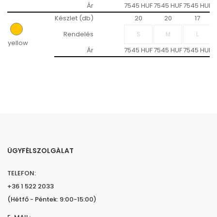
Ár
7545 HUF
7545 HUF
7545 HUF
7
Készlet (db)
20
20
17
Rendelés
yellow
Ár
7545 HUF
7545 HUF
7545 HUF
7
ÜGYFÉLSZOLGÁLAT
TELEFON:
+36 1 522 2033
(Hétfő - Péntek: 9:00-15:00)