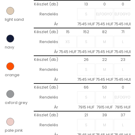
Készlet (db)
13
0
0
Rendelés
light sand
Ár
7545 HUF
7545 HUF
7545 HUF
7
Készlet (db)
15
152
82
71
Rendelés
navy
Ár
7545 HUF
7545 HUF
7545 HUF
7545 HUF
7
Készlet (db)
26
22
23
Rendelés
orange
Ár
7545 HUF
7545 HUF
7545 HUF
7
Készlet (db)
66
50
0
Rendelés
oxford grey
Ár
7915 HUF
7915 HUF
7915 HUF
Készlet (db)
21
39
37
Rendelés
pale pink
Ár
7545 HUF
7545 HUF
7545 HUF
7