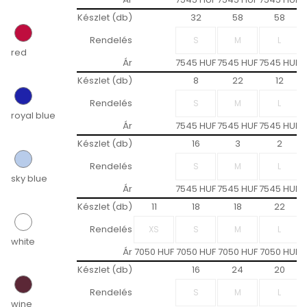
Készlet (db)
32
58
58
Rendelés
red
Ár
7545 HUF
7545 HUF
7545 HUF
7
Készlet (db)
8
22
12
Rendelés
royal blue
Ár
7545 HUF
7545 HUF
7545 HUF
7
Készlet (db)
16
3
2
Rendelés
sky blue
Ár
7545 HUF
7545 HUF
7545 HUF
7
Készlet (db)
11
18
18
22
Rendelés
white
Ár
7050 HUF
7050 HUF
7050 HUF
7050 HUF
7
Készlet (db)
16
24
20
Rendelés
wine