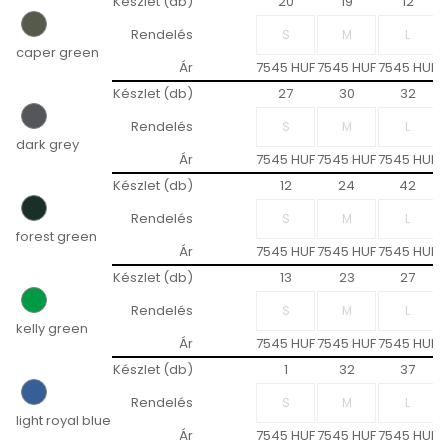
Készlet (db)
20
19
12
Rendelés
caper green
Ár
7545 HUF
7545 HUF
7545 HUF
7
Készlet (db)
27
30
32
Rendelés
dark grey
Ár
7545 HUF
7545 HUF
7545 HUF
7
Készlet (db)
12
24
42
Rendelés
forest green
Ár
7545 HUF
7545 HUF
7545 HUF
7
Készlet (db)
13
23
27
Rendelés
kelly green
Ár
7545 HUF
7545 HUF
7545 HUF
7
Készlet (db)
1
32
37
Rendelés
light royal blue
Ár
7545 HUF
7545 HUF
7545 HUF
7