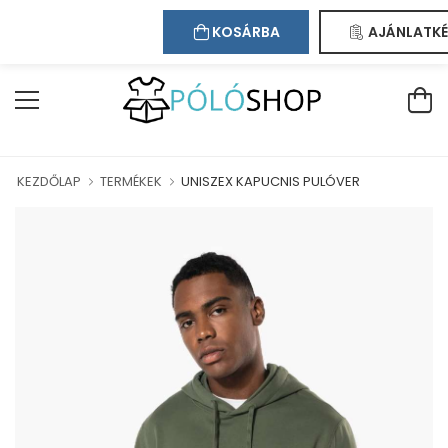
Kapcsolat
Bejelentkezés
Regisztráció
BAN!
KOSÁRBA
AJÁNLATKÉ
KEZDŐLAP
TERMÉKEK
UNISZEX KAPUCNIS PULÓVER