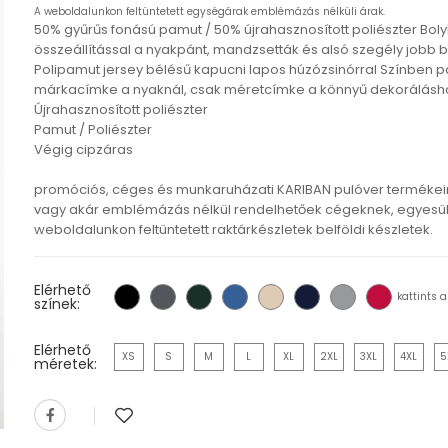
A weboldalunkon feltüntetett egységárak emblémázás nélküli árak.
50% gyűrűs fonású pamut / 50% újrahasznosított poliészter Bol
összeállítással a nyakpánt, mandzsetták és alsó szegély jobb
Polipamut jersey bélésű kapucni lapos húzózsinórral Színben p
márkacímke a nyaknál, csak méretcímke a könnyű dekorálásh
Újrahasznosított poliészter
Pamut / Poliészter
Végig cipzáras
promóciós, céges és munkaruházati KARIBAN pulóver terméke
vagy akár emblémázás nélkül rendelhetőek cégeknek, egyesül
weboldalunkon feltüntetett raktárkészletek belföldi készletek.
Elérhető
kattints a
színek:
Elérhető
XS
S
M
L
XL
2XL
3XL
4XL
5
méretek: