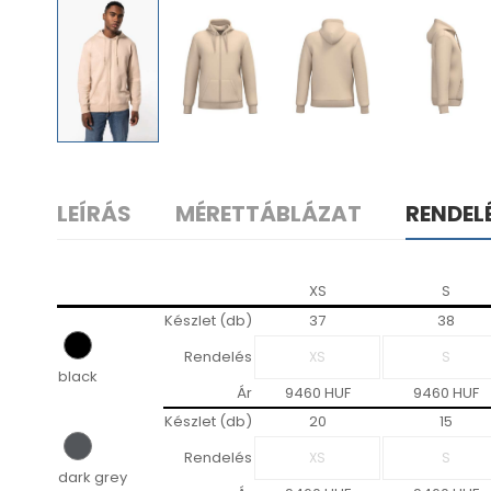
LEÍRÁS
MÉRETTÁBLÁZAT
RENDEL
XS
S
Készlet (db)
37
38
Rendelés
black
Ár
9460 HUF
9460 HUF
Készlet (db)
20
15
Rendelés
dark grey