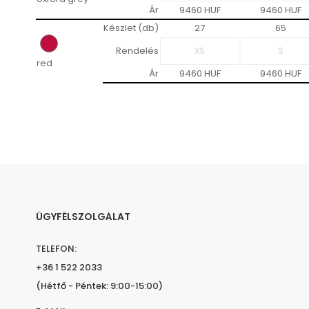
Ár
9460 HUF
9460 HUF
Készlet (db)
27
65
Rendelés
red
Ár
9460 HUF
9460 HUF
ÜGYFÉLSZOLGÁLAT
TELEFON:
+36 1 522 2033
(Hétfő - Péntek: 9:00-15:00)