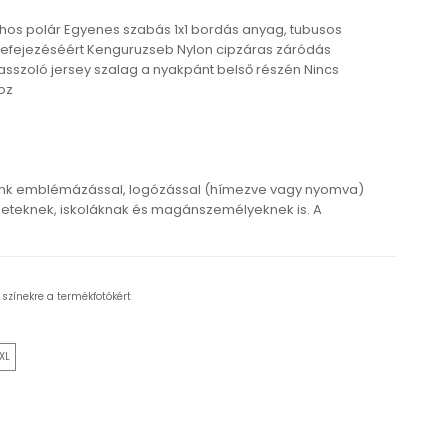
yhos polár Egyenes szabás 1x1 bordás anyag, tubusos
 befejezéséért Kenguruzseb Nylon cipzáras záródás
asszoló jersey szalag a nyakpánt belső részén Nincs
oz
ink emblémázással, logózással (hímezve vagy nyomva)
eteknek, iskoláknak és magánszemélyeknek is. A
 színekre a termékfotókért
XL