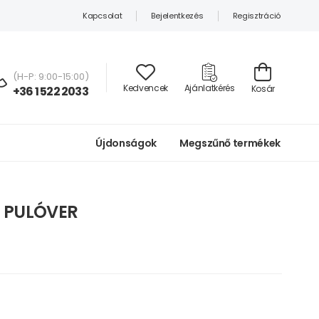
Kapcsolat
Bejelentkezés
Regisztráció
(H-P: 9:00-15:00)
Kedvencek
Ajánlatkérés
Kosár
+36 1 522 2033
Újdonságok
Megszűnő termékek
S PULÓVER