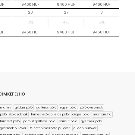
UF
9460 HUF
9460 HUF
9460 HUF
20
27
3
UF
9460 HUF
9460 HUF
9460 HUF
CIMKEFELHŐ
malfini
gildan póló
galléros póló
egyenpóló
póló ovisoknak
póló iskolásoknak
hímezhető galléros póló
céges póló
munkaruha
hímzett póló
pamut galléros póló
pamut póló
gyermek póló
gyermek pulóver
felnőtt hímezhető pulóver
gildan pulóver