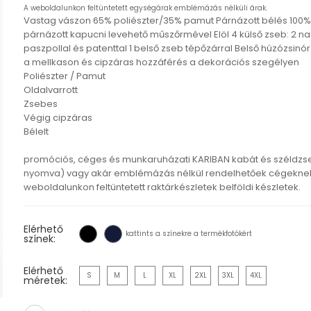
A weboldalunkon feltüntetett egységárak emblémázás nélküli árak.
Vastag vászon 65% poliészter/35% pamut Párnázott bélés 100% pol
párnázott kapucni levehető műszőrmével Elöl 4 külső zseb: 2 n
paszpollal és patenttal 1 belső zseb tépőzárral Belső húzózsin
a mellkason és cipzáras hozzáférés a dekorációs szegélyen
Poliészter / Pamut
Oldalvarrott
Zsebes
Végig cipzáras
Bélelt
promóciós, céges és munkaruházati KARIBAN kabát és széldzs
nyomva) vagy akár emblémázás nélkül rendelhetőek cégeknek,
weboldalunkon feltüntetett raktárkészletek belföldi készletek.
Elérhető
kattints a színekre a termékfotókért
színek:
Elérhető
S
M
L
XL
2XL
3XL
4XL
méretek: