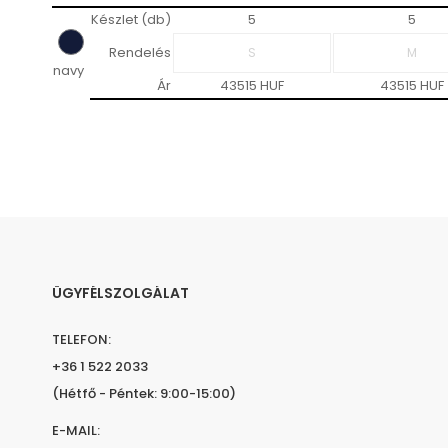
Készlet (db)
5
5
Rendelés
navy
Ár
43515 HUF
43515 HUF
ÜGYFÉLSZOLGÁLAT
TELEFON:
+36 1 522 2033
(Hétfő - Péntek: 9:00-15:00)
E-MAIL: