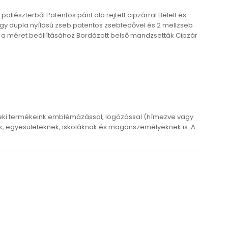
iészterből Patentos pánt alá rejtett cipzárral Bélelt és
agy dupla nyílású zseb patentos zsebfedővel és 2 mellzseb
ór a méret beállításához Bordázott belső mandzsetták Cipzár
eki termékeink emblémázással, logózással (hímezve vagy
 egyesületeknek, iskoláknak és magánszemélyeknek is. A