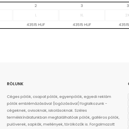
2
3
3
43515 HUF
43515 HUF
43515
RÓLUNK
Céges pólók, csapat pólók, egyenpólók, egyedi reklám
pólók emblémázásával (logózásával) foglalkozunk -
cégeknek, ovisoknak, iskolásoknak. Széles
termékkínálatunkban megtalálhatóak pólók, galléros pólók,
pulóverek, sapkák, mellények, törölközők is. Forgalmazott