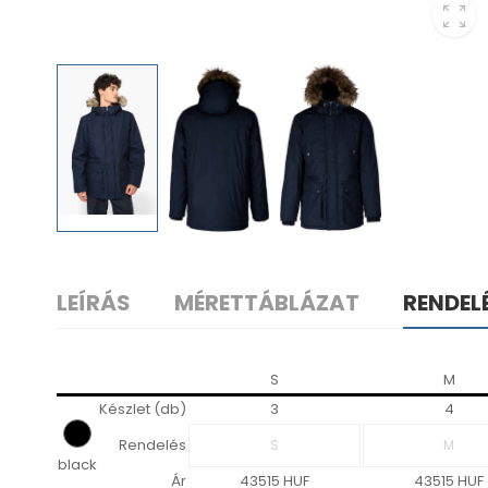
LEÍRÁS
MÉRETTÁBLÁZAT
RENDEL
S
M
Készlet (db)
3
4
Rendelés
black
Ár
43515 HUF
43515 HUF