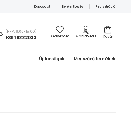
Kapcsolat
Bejelentkezés
Regisztráció
(H-P: 9:00-15:00)
Kedvencek
Ajánlatkérés
Kosár
+36 1 522 2033
Újdonságok
Megszűnő termékek