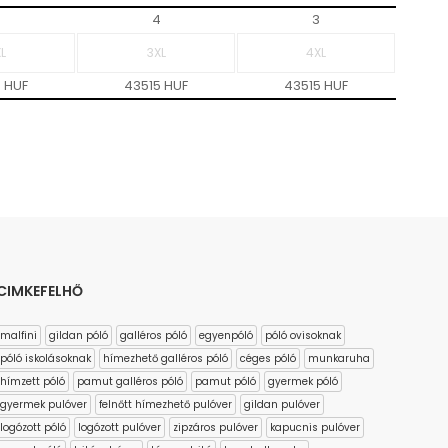
4
3
 HUF
43515 HUF
43515 HUF
CIMKEFELHŐ
malfini
gildan póló
galléros póló
egyenpóló
póló ovisoknak
póló iskolásoknak
hímezhető galléros póló
céges póló
munkaruha
hímzett póló
pamut galléros póló
pamut póló
gyermek póló
gyermek pulóver
felnőtt hímezhető pulóver
gildan pulóver
logózott póló
logózott pulóver
zipzáros pulóver
kapucnis pulóver