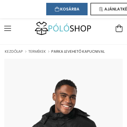
Kapcsolat
Bejelentkezés
Regisztráció
ÜDVÖZÖLJÜK WEBÁRUHÁZUNKBAN!
KOSÁRBA
AJÁNLATKÉ
KEZDŐLAP
TERMÉKEK
PARKA LEVEHETŐ KAPUCNIVAL