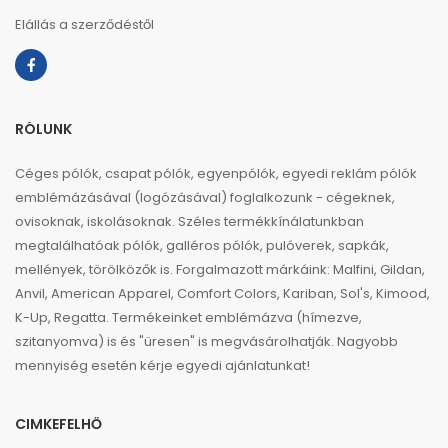
Elállás a szerződéstől
RÓLUNK
Céges pólók, csapat pólók, egyenpólók, egyedi reklám pólók
emblémázásával (logózásával) foglalkozunk - cégeknek,
ovisoknak, iskolásoknak. Széles termékkínálatunkban
megtalálhatóak pólók, galléros pólók, pulóverek, sapkák,
mellények, törölközők is. Forgalmazott márkáink: Malfini, Gildan,
Anvil, American Apparel, Comfort Colors, Kariban, Sol's, Kimood,
K-Up, Regatta. Termékeinket emblémázva (hímezve,
szitanyomva) is és "üresen" is megvásárolhatják. Nagyobb
mennyiség esetén kérje egyedi ajánlatunkat!
CIMKEFELHŐ