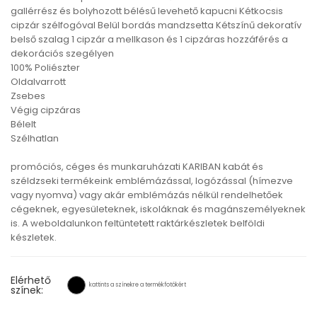
gallérrész és bolyhozott bélésű levehető kapucni Kétkocsis
cipzár szélfogóval Belül bordás mandzsetta Kétszínű dekoratív
belső szalag 1 cipzár a mellkason és 1 cipzáras hozzáférés a
dekorációs szegélyen
100% Poliészter
Oldalvarrott
Zsebes
Végig cipzáras
Bélelt
Szélhatlan
promóciós, céges és munkaruházati KARIBAN kabát és
széldzseki termékeink emblémázással, logózással (hímezve
vagy nyomva) vagy akár emblémázás nélkül rendelhetőek
cégeknek, egyesületeknek, iskoláknak és magánszemélyeknek
is. A weboldalunkon feltüntetett raktárkészletek belföldi
készletek.
Elérhető
kattints a színekre a termékfotókért
színek: