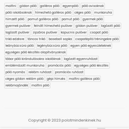
malfini
gildan póló
galléros póló
egyenpóló
póló ovisoknak
póló iskolásoknak
hímezhető galléros póló
céges póló
munkaruha
hímzett póló
pamut galléros póló
pamut póló
gyermek póló
gyermek pulóver
felnőtt hímezhető pulóver
gildan pulóver
logózott póló
logózott pulóver
zipzáros pulóver
kapucnis pulóver
csapat póló
trikó edzésre
táncos trikó
baseball sapka
csapatépítő tréningekre póló
leánybúcsúra póló
legénybúcsúra póló
egyen póló egyesületeknek
egységes póló készítés alapítványoknak
tábor póló kirándulásokra iskoláknak
logózott egyenruházat
emblémázott munkaruha
promóciós póló
egységes póló készítés
póló nyomás
reklám ruházat
promóciós ruházat
céges gildan reklám póló
gépi hímzés
malfini galléros póló
reklámajándék
malfini póló
Copyright © 2023 polotmindenkinek.hu