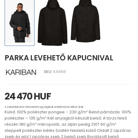
PARKA LEVEHETŐ KAPUCNIVAL
SKU:
KA656
24 470 HUF
A weboldalunkon feltüntetett egységárak emblémázás nélküli árak.
Külső: 100% poliészter pongee – 230 g/m² Belső párnázás: 100%
poliészter – 135 g/m² Két anyagból készült belső: A törzs felső
részén 180 g/m² mikropolár, az alján pedig 210T 60 g/m²
steppelt poliészter bélés Szatén felületű külső Oldalt 2 cipzáras
zseb és elöl 1 cipzáras zseb 2 belső zseb Bordázott belső