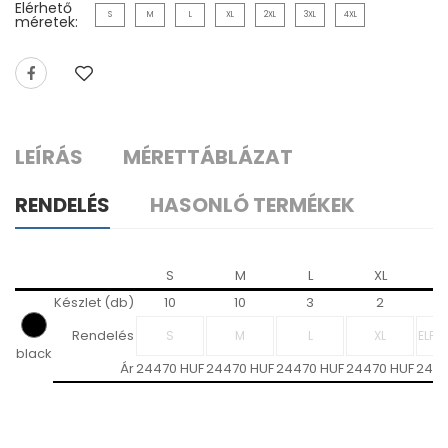
Elérhető
S
M
L
XL
2XL
3XL
4XL
méretek:
LEÍRÁS
MÉRETTÁBLÁZAT
RENDELÉS
HASONLÓ TERMÉKEK
S
M
L
XL
2
Készlet (db)
10
10
3
2
Rendelés
black
Ár
24470 HUF
24470 HUF
24470 HUF
24470 HUF
2447