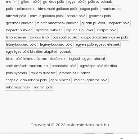
malfini
gildan póló
galléros póló
egyenpóló
póló ovisoknak
póló iskolásoknak
hímezhető galléros póló
céges póló
munkaruha
hímzett póló
pamut galléros póló
pamut póló
gyermek póló
gyermek pulóver
felnőtt hímezhető pulóver
gildan pulóver
logózott póló
logózott pulóver
zipzáros pulóver
kapucnis pulóver
csapat póló
trikó edzésre
táncos trikó
baseball sapka
csapatépítő tréningekre póló
leánybúcsúra póló
legénybúcsúra póló
egyen póló egyesületeknek
egységes póló készítés alapítványoknak
tábor póló kirándulásokra iskoláknak
logózott egyenruházat
emblémázott munkaruha
promóciós póló
egységes póló készítés
póló nyomás
reklám ruházat
promóciós ruházat
céges gildan reklám póló
gépi hímzés
malfini galléros póló
reklámajándék
malfini póló
Copyright © 2023 polotmindenkinek.hu