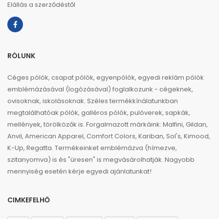
Elállás a szerződéstől
RÓLUNK
Céges pólók, csapat pólók, egyenpólók, egyedi reklám pólók
emblémázásával (logózásával) foglalkozunk - cégeknek,
ovisoknak, iskolásoknak. Széles termékkínálatunkban
megtalálhatóak pólók, galléros pólók, pulóverek, sapkák,
mellények, törölközők is. Forgalmazott márkáink: Malfini, Gildan,
Anvil, American Apparel, Comfort Colors, Kariban, Sol's, Kimood,
K-Up, Regatta. Termékeinket emblémázva (hímezve,
szitanyomva) is és "üresen" is megvásárolhatják. Nagyobb
mennyiség esetén kérje egyedi ajánlatunkat!
CIMKEFELHŐ