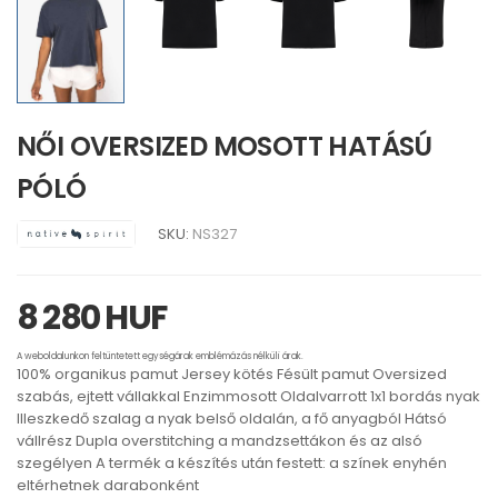
NŐI OVERSIZED MOSOTT HATÁSÚ
PÓLÓ
SKU:
NS327
8 280 HUF
A weboldalunkon feltüntetett egységárak emblémázás nélküli árak.
100% organikus pamut Jersey kötés Fésült pamut Oversized
szabás, ejtett vállakkal Enzimmosott Oldalvarrott 1x1 bordás nyak
Illeszkedő szalag a nyak belső oldalán, a fő anyagból Hátsó
vállrész Dupla overstitching a mandzsettákon és az alsó
szegélyen A termék a készítés után festett: a színek enyhén
eltérhetnek darabonként