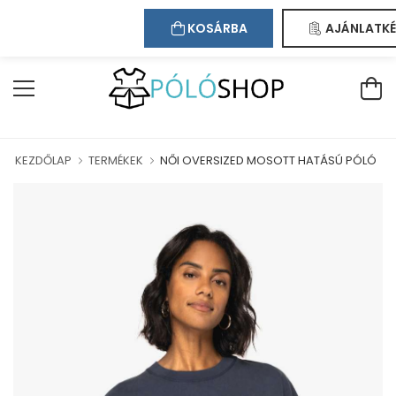
Kapcsolat
Bejelentkezés
Regisztráció
ÜDVÖZÖLJÜK WEBÁRUHÁZUNKBAN!
KOSÁRBA
AJÁNLATKÉ
KEZDŐLAP
TERMÉKEK
NŐI OVERSIZED MOSOTT HATÁSÚ PÓLÓ