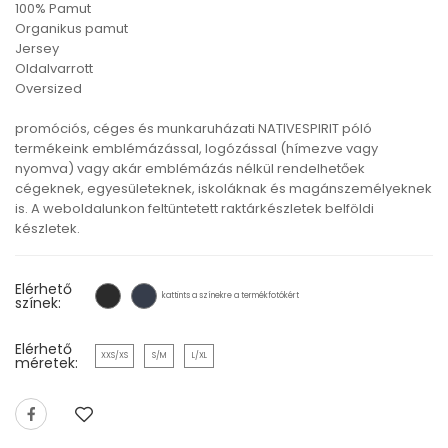
100% Pamut
Organikus pamut
Jersey
Oldalvarrott
Oversized
promóciós, céges és munkaruházati NATIVESPIRIT póló
termékeink emblémázással, logózással (hímezve vagy
nyomva) vagy akár emblémázás nélkül rendelhetőek
cégeknek, egyesületeknek, iskoláknak és magánszemélyeknek
is. A weboldalunkon feltüntetett raktárkészletek belföldi
készletek.
Elérhető
kattints a színekre a termékfotókért
színek:
Elérhető
XXS/XS
S/M
L/XL
méretek: