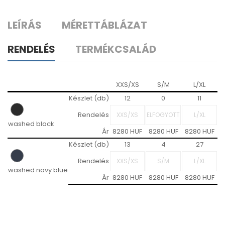
LEÍRÁS
MÉRETTÁBLÁZAT
RENDELÉS
TERMÉKCSALÁD
XXS/XS
S/M
L/XL
Készlet (db)
12
0
11
Rendelés
washed black
Ár
8280 HUF
8280 HUF
8280 HUF
Készlet (db)
13
4
27
Rendelés
washed navy blue
Ár
8280 HUF
8280 HUF
8280 HUF