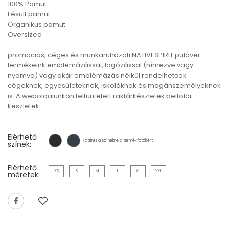
100% Pamut
Fésült pamut
Organikus pamut
Oversized
promóciós, céges és munkaruházati NATIVESPIRIT pulóver
termékeink emblémázással, logózással (hímezve vagy
nyomva) vagy akár emblémázás nélkül rendelhetőek
cégeknek, egyesületeknek, iskoláknak és magánszemélyeknek
is. A weboldalunkon feltüntetett raktárkészletek belföldi
készletek.
Elérhető
kattints a színekre a termékfotókért
színek:
Elérhető
XS
S
M
L
XL
2XL
méretek: