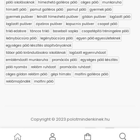
póló iskolásoknak
hímezhető galléros póló
céges póló
munkaruha
hímzett póló
pamut galléros póló
pamut póló
gyermek póló
gyermek pulóver
felnőtt hímezhető pulóver
gildan pulóver
logózott póló
logózott pulóver
zipzáros pulóver
kapucnis pulóver
csapat póló
trikó edzésre
táncos trikó
baseball sapka
csapatépítő tréningekre póló
leánybúcsúra póló
legénybúcsúra póló
egyen póló egyesületeknek
egységes póló készítés alapítványoknak
tábor póló kirándulásokra iskoláknak
logózott egyenruházat
emblémázott munkaruha
promóciós póló
egységes póló készítés
póló nyomás
reklám ruházat
promóciós ruházat
céges gildan reklám póló
gépi hímzés
malfini galléros póló
reklámajándék
malfini póló
Copyright © 2023 polotmindenkinek.hu