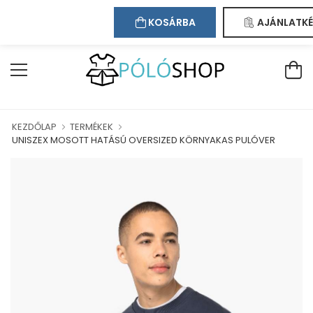
Kapcsolat
Bejelentkezés
Regisztráció
ÜDVÖZÖLJÜK WEBÁRUHÁZUNKBAN!
KOSÁRBA
AJÁNLATKÉ
KEZDŐLAP
TERMÉKEK
UNISZEX MOSOTT HATÁSÚ OVERSIZED KÖRNYAKAS PULÓVER