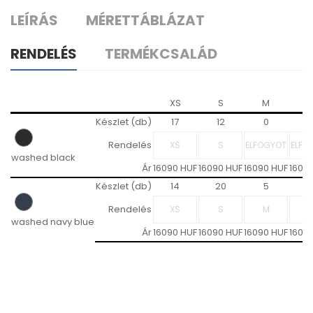
LEÍRÁS
MÉRETTÁBLÁZAT
RENDELÉS
TERMÉKCSALÁD
XS
S
M
L
Készlet (db)
17
12
0
Rendelés
washed black
Ár
16090 HUF
16090 HUF
16090 HUF
1609
Készlet (db)
14
20
5
Rendelés
washed navy blue
Ár
16090 HUF
16090 HUF
16090 HUF
1609