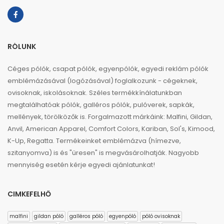
RÓLUNK
Céges pólók, csapat pólók, egyenpólók, egyedi reklám pólók
emblémázásával (logózásával) foglalkozunk - cégeknek,
ovisoknak, iskolásoknak. Széles termékkínálatunkban
megtalálhatóak pólók, galléros pólók, pulóverek, sapkák,
mellények, törölközők is. Forgalmazott márkáink: Malfini, Gildan,
Anvil, American Apparel, Comfort Colors, Kariban, Sol's, Kimood,
K-Up, Regatta. Termékeinket emblémázva (hímezve,
szitanyomva) is és "üresen" is megvásárolhatják. Nagyobb
mennyiség esetén kérje egyedi ajánlatunkat!
CIMKEFELHŐ
malfini
gildan póló
galléros póló
egyenpóló
póló ovisoknak