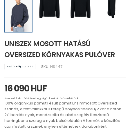
UNISZEX MOSOTT HATÁSÚ
OVERSIZED KÖRNYAKAS PULÓVER
SKU:
NS447
16 090 HUF
A weboldalunkon feltüntetett egységárak emblémázás nélküli árak.
100% organikus pamut Fésült pamut Enzimmosott Oversized
szabás, ejtett vállakkal 3 rétegű bolyhos fleece 1/2 kör a háton
2x1 bordás nyak, mandzsetta és alsó szegély Illeszkedő
herringbone szalag a nyak belső oldalán A termék a készítés
után festett: a színek enyhén eltérhetnek darabonként